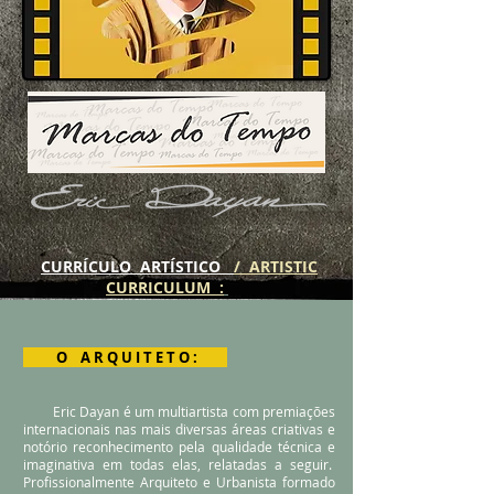
CURRÍCULO ARTÍSTICO
/ ARTISTIC
CURRICULUM :
O A R Q U I T E T O :
Eric Dayan é um multiartista com premiações
internacionais nas mais diversas áreas criativas e
notório reconhecimento pela qualidade técnica e
imaginativa em todas elas, relatadas a seguir.
Profissionalmente Arquiteto e Urbanista formado