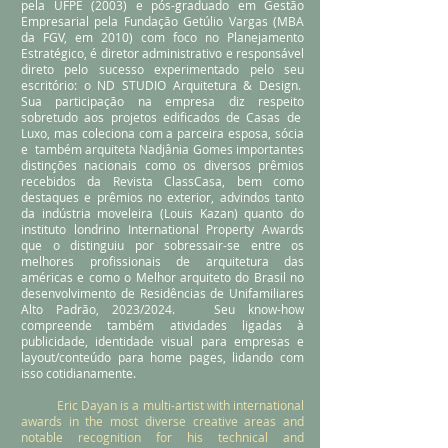
pela UFPE (2003) e pós-graduado em Gestão
Empresarial pela Fundação Getúlio Vargas (MBA
da FGV, em 2010) com foco no Planejamento
Estratégico, é diretor administrativo e responsável
direto pelo sucesso experimentado pelo seu
escritório: o ND STUDIO A
rquitetura & Design.
Sua participação na empresa diz respeito
sobretudo aos projetos edificados de Casas de
Luxo, mas coleciona com a parceira esposa, sócia
e também arquiteta Nadjânia Gomes importantes
distinções nacionais como os diversos prêmios
recebidos da Revista ClassCasa, bem como
destaques e prêmios no exterior, advindos tanto
da indústria moveleira (Louis Kazan) quanto do
instituto londrino International Property Awards
que o distinguiu por sobressair-se entre os
melhores profissionais de arquitetura das
américas e como o Melhor arquiteto do Brasil no
desenvolvimento de Residências de Unifamiliares
Alto Padrão, 2023/2024. Seu know-how
compreende também atividades ligadas à
publicidade, identidade visual para empresas e
layout/conteúdo para home pages, lidando com
isso cotidianamente.
Eric Dayan is a multi-artist with international
awards in the most diverse creative areas and
notable recognition for his technical and