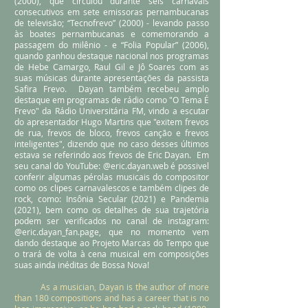
(2000), que circulou durante seis carnavais
consecutivos em sete emissoras pernambucanas
de televisão; “Tecnofrevo” (2000) - levando passo
às boates pernambucanas e comemorando a
passagem do milênio - e “Folia Popular” (2006),
quando ganhou destaque nacional nos programas
de Hebe Camargo, Raul Gil e Jô Soares com as
suas músicas durante apresentações da passista
Safira Frevo. Dayan também recebeu amplo
destaque em programas de rádio como "O Tema É
Frevo" da Rádio Universitária FM, vindo a escutar
do apresentador Hugo Martins que "exitem frevos
de rua, frevos de bloco, frevos canção e frevos
inteligentes", dizendo que no caso desses últimos
estava se referindo aos frevos de Eric Dayan. Em
seu canal do YouTube: @eric.dayan.web é possivel
conferir algumas pérolas musicais do compositor
como os clipes carnavalescos e também clipes de
rock, como: Insônia Secular (2021) e Pandemia
(2021), bem como os detalhes de sua trajetória
podem ser verificados no canal de instagram:
@eric.dayan_fan.page, que no momento vem
dando destaque ao Projeto Marcas do Tempo que
o trará de volta à cena musical em composições
suas ainda inéditas de Bossa Nova!
As a musician, Dayan is the author of more
than 180 compositions and has a career that is no