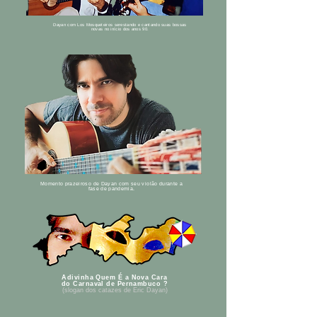
Dayan com Los Mosqueteiros serestando e cantando suas bossas
novas no início dos anos 90.
Momento prazeiroso de Dayan com seu violão durante a
fase de pandemia.
Adivinha Quem É a Nova Cara
do Carnaval de Pernambuco ?
(slogan dos catazes de Eric Dayan)