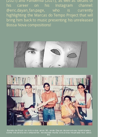
(2021) and Pandemia (2021), as well as details of
his career on his Instagram channel:
@eric.dayan_fan.page, who is currently
highlighting the Marcas do Tempo Project that will
bring him back to music presenting his unreleased
Bossa Nova compositions!
Banda de Rock no início dos anos 90, onde Dayan desenvolveu habilidades
como vocalista de compositor, revelando muita coisa boa inspirada nos anos
80.