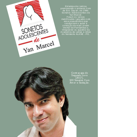
Estampa de camisa
promovendo o primeiro livro
de Eric Dayan, de 1996:
Sonetos Adolescentes de
Yan Marcel.
Foram os versos
metrificados lançados sob
esse pseudônimo que
conduziram o autor à
condição de mais jovem
imortal de Pernambuco,
integrando os quadros da
Academia de Letras e Artes
do Nordeste ALANE - PE.
Contracapa do
Segundo Livro
(2017),
100 Sonetos Com
Amor e Sedução.