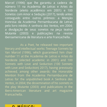
Marcel (1996) que lhe garantiu a cadeira de
número 11 na Academia de Letras
e Artes do
Nordeste (eleito acadêmico em 2001) e 100
Sonetos com Amor e Sedução (2017), tendo antes
conseguido entre outros prêmios: a Menção
Honrosa da Academia Pernambucana de Letras
pelo livro inédito A senhora dos Ventos, em 2004;
a divulgação de seus sonetos na peça teatral
Mutante (2003) e publicações na revista
iberoamericana de literatura e arte Francachella.
As a Poet, he released two important
literary and intellectual works: Teenage Sonnets by
Yan Marcel (1996), which guaranteed him chair
number 11 at the Academia de Letras e Artes do
Nordeste (elected academic in 2001) and 100
Sonnets with Love and Seduction (100 Sonnets
with Love and Seduction) 2017), having previously
achieved, among other awards: the Honorable
Mention from the Academia Pernambucana de
Letras for the unpublished book A Senhora dos
Ventos, in 2004; the dissemination of his sonnets in
the play Mutante (2003) and publications in the
Ibero-American literature and art magazine
Francachella.
O M Ú S I C O :