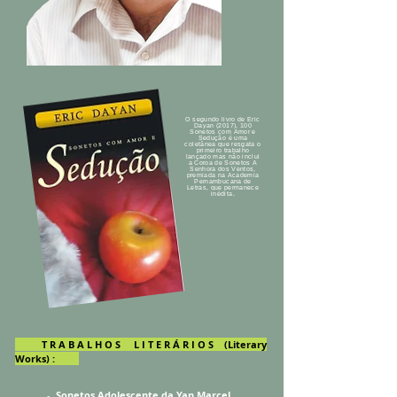
O segundo livro de Eric
Dayan (2017), 100
Sonetos com Amor e
Sedução é uma
coletânea que resgata o
primeiro trabalho
lançado mas não inclui
a Coroa de Sonetos A
Senhora dos Ventos,
premiada na Academia
Pernambucana de
Letras, que permanece
inédita.
T R A B A L
H O S L I T E R Á R I O S (Literary
Works) :
-
Sonetos
Adolescente da Yan Marcel