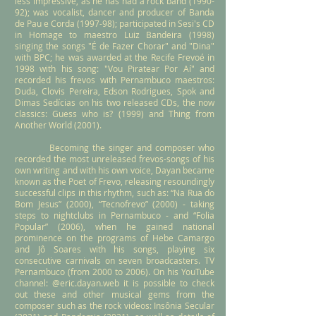
less impressive, as he has had a rock band (1990-
92); was vocalist, dancer and producer of Banda
de Pau e Corda (1997-98); participated in Sesi's CD
in Homage to maestro Luiz Bandeira (1998)
singing the songs "É de Fazer Chorar" and "Dina"
with BPC; he was awarded at the Recife Frevoé in
1998 with his song: "Vou Piratear Por Aí" and
recorded his frevos with Pernambuco maestros:
Duda, Clovis Pereira, Edson Rodrigues, Spok and
Dimas Sedícias on his two released CDs, the now
classics: Guess who is? (1999) and Thing from
Another World (2001).
Becoming the singer and composer who
recorded the most unreleased frevos-songs of his
own writing and with his own voice, Dayan became
known as the Poet of Frevo, releasing resoundingly
successful clips in this rhythm, such as: “Na Rua do
Bom Jesus” (2000), “Tecnofrevo” (2000) - taking
steps to nightclubs in Pernambuco - and “Folia
Popular” (2006), when he gained national
prominence on the programs of Hebe Camargo
and Jô Soares with his songs, playing six
consecutive carnivals on seven broadcasters. TV
Pernambuco (from 2000 to 2006). On his YouTube
channel: @eric.dayan.web it is possible to check
out these and other musical gems from the
composer such as the rock videos: Insônia Secular