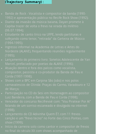
(Trajectory Summary) :
Banda de Rock - Vocalista e compositor da banda
(1990-
1992)
e apresentação pública no Recife Rock Show (1992);
Diante da invasão da música baiana, Dayan promete à
Capiba trazer de volta o frevo na virada do milênio
(06.07.1994)
;
Estudante de canto lírico na UFPE, lendo partituras e
sofejando como tenor, "retirada" da Carteira de Músico
(1994-1995)
;
Ingresso informal na Academia de Letras e Artes do
Nordeste (ALANE), frequentando reuniões regularmente
(1995);
Lançamento do primeiro livro: Sonetos Adolescente de Yan
Marcel, prefaciado por poetas da ALANE (1996);
Atuação dentro e fora dos palcos como vocalista,
compositor, passista e co-produtor da Banda de Pau e
Corda
(1997-1998)
;
Shows com a BPC em Carpina São João) e nos polos
carnavalescos de Olinda: Praças do Carmo, Varadouro e 12
de Março;
Participação no CD do Sesi em Homenagem ao compositor
Luiz Bandeira, com a Banda de Pau e Corda (1998);
Vencedor do concurso Recifrevoé com: "Vou Piratear Por Aí"
falando de um sorriso escaneado e divulgado na internet
(1998);
Lançamento do CD Adivinha Quem É?, com 11 frevos-
canção e um "frevo tecno" no Forte das Cinco Pontas, com
show (1999);
Início da carreira solo como cantor e compositor de frevos
no final do século XX com shows acompanhado de