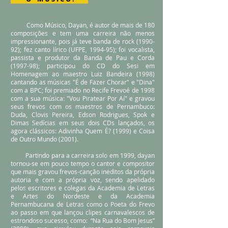
Como Músico, Dayan, é autor de mais de 180
composições e tem uma carreira não menos
impressionante, pois já teve banda de rock (1990-
92); fez canto lírico (UFPE, 199
4-95); foi vocalista,
passista e produtor da Banda de Pau e Corda
(1997-98); participou do CD do Sesi em
Homenagem ao maestro Luiz Bandeira (1998)
cantando as músicas "É de Fazer Chorar" e "Dina"
com a BPC; foi premiado no Recife Frevoé de 1998
com a sua música: "Vou Piratear Por Aí" e gravou
seus frevos com os maestros de Pernambuco:
Duda, Clovis Pereira, Edson Rodrigues, Spok e
Dimas Sedícias em seus dois CDs lançados, os
agora clássicos: Adivinha Quem É? (1999) e Coisa
de Outro Mundo (2001).
Partindo para a carreira solo em 1999, dayan
tornou-se em pouco tempo o cantor e compositor
que mais gravou frevos-canção inéditos da própria
autoria e com a própria voz, sendo apelidado
pelos escritores e colegas da Academia de Letras
e Artes do Nordeste e da Academia
Pernambucana de Letras como o Poeta do Frevo
ao passo em que lançou clipes carnavalescos de
estrondoso sucesso, como: “Na Rua do Bom Jesus”