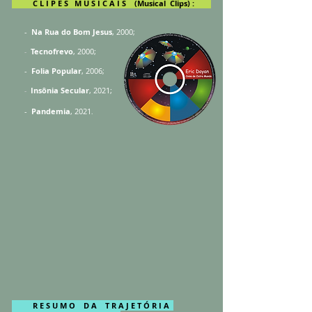
C L I P E S M U S I C A I S (Musical Clips) :
-
Na Rua do Bom Jesus
, 2000
;
Tecnofrevo
, 2000;
-
-
Folia Popular
, 2006
;
Insônia Secular
, 2021;
-
-
Pandemia
, 2021
.
R E S U M O D A T R A J E T Ó R I A