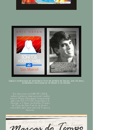
Capa e contracapa do antológico livro de estréia de Dayan, aos 23 anos,
sonetando como poucos no Brasil e no mundo.
Em discurso na OAB-PE (2023)
sobre o prêmio internacional inédito
para o Norte / Nordeste conquistado
pelo seu ND STUDIO Arquitetura &
Design, o 5 Stars de Melhor Projeto
de Casa de Alto Padrão do Brasil,
concedido pelo International Property
Awards.