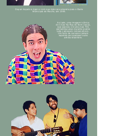
Dayan trajado a rigor e com sua máscara amerela para o Baile
Municipal do Recife, em 1999.
Ao lado, uma imagem icônica
do Clipe Na Rua do Bom Jesus,
que passou circulou nas TVs
pernambucanas durante exatos
sete carnavais consecutivos.
Um feito de sucesso jamais
repetido por qualquer outro
artista brasileiro.