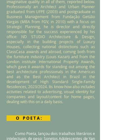
imaginative quality in all of them, reported below.
Professionally an Architect and Urban Planner
graduated from UFPE (2003) and postgraduate in
Business Management from Fundação Getúlio
Vargas (MBA from FGV, in 2010) with a focus on
Strategic Planning, he is director and directly
responsible for the success experienced by his
office: ND STUDIO Architecture & Design,
especially in the building projects of Luxury
Houses, collecting national distinctions such as
ClassCasa awards and abroad, coming both from
the furniture industry (Louis Kazan) and from the
London institute International Property Awards,
which gave it awards for standing out among the
best architecture professionals in the Americas
and as the Best Architect in Brazil in the
development of High Standard Single-Family
Residences, 2023/2024. Its know-how also includes
activities related to advertising, visual identity for
companies and layout/content for home pages,
dealing with this on a daily basis.
O P O E T A :
Como Poeta, lançou dois trabalhos literários e
intelectuais de peso: Sonetos Adolescentes de Yan