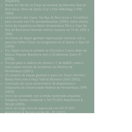
orquestra;
Shows em Recife na Praça do Arsenal da Marinha, Rua do
Bom Jesus, Pátio de Santa Cruz e Polo Alfândega
(1999-
2006)
;
Lançamento dos clipes: Na Rua do Bom Jesus e Tecnofrevo
para circular nas TVs pernambucanas (2000), novos shows;
Início da trajetória na Rádio Universitária FM e o clipe Na
Rua do Bom Jesus fazendo imenso sucesso na TV de 2000 a
2006;
Os frevos de Dayan ganham repercussão nacional com a
passista Saffira Frevo nos programas de Jô Soares e Raul Gil
(2000);
Eric Dayan torna-se verbete do Dicionário Cravos Albin de
Música Popular Brasileira com o CD Adivinha Quem É?
(2000);
Eleição para a cadeira de número 11 da ALANE, como o
mais jovem imortal de academia na História de
Pernambuco (2001);
Os sonetos de Dayan ganham o palco do Teatro Hermilo
Borba Filho com a Peça Teatral Mutante
(2002-2003)
;
Conclusão do curso universitário de Arquitetura e
Urbanismo da Universidade Federal de Pernambuco, UFPE
(2003);
Início da sociedade com a então namorada arquiteta
Nadjânia Gomes, fundando o ND STUDIO Arquitetura &
Design (2003);
Início do longo ciclo de exposições do ND STUDIO
Arquitetura & Design em Recife - PE (2003);
Homenageado na Semana da Ficção em Pernambuco, na
Livraria Saraiva do Shopping Center Recife (2008).
Desenvolvimento de trabalhos de reforma e ambientação
de apartamentos e de atividades publicitárias afins (
2003-