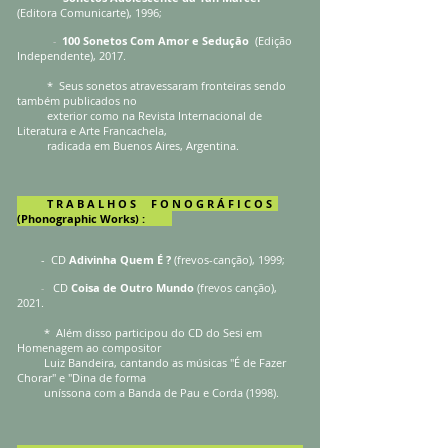
(Editora Comunicarte), 1996
;
100 Sonetos Com Amor e Sedução
(Edição
-
Independente), 2017.
* Seus sonetos atravessaram fronteiras sendo
também publicados no
exterior como na Revista Internacional de
Literatura e Arte Francachela,
radicada em Buenos Aires, Argentina.
T R A B A L H O S F O N O G R Á F I C O S
(Phonographic Works)
:
-
CD
Adivinha Quem É ?
(frevos-canção), 1999
;
CD
Coisa de Outro Mundo
(frevos canção)
,
-
2021.
* Além disso participou do CD do Sesi em
Homenagem ao compositor
Luiz Bandeira, cantando as músicas "É de Fazer
Chorar" e "Dina de forma
uníssona com a Banda de Pau e Corda (1998).