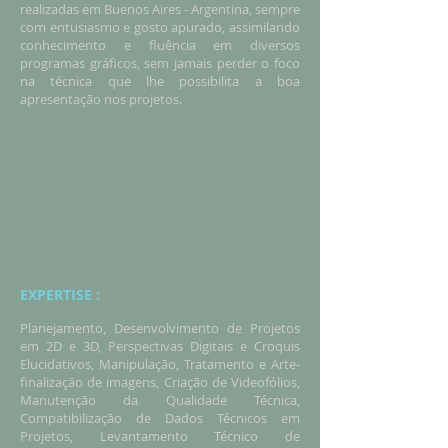
realizadas em Buenos Aires - Argentina, sempre
com entusiasmo e gosto apurado, assimilando
conhecimento e fluência em diversos
programas gráficos, sem jamais perder o foco
na técnica que lhe possibilita a boa
apresentação nos projetos.
He has worked in architecture offices in the
city of Tarija - Bolivia and has developed
drawing skills in specializations held in Buenos
Aires - Argentina, always with enthusiasm and
taste, assimilating knowledge and fluency in
several graphic programs, without Never lose
focus on the technique that allows you to
present well in the projects.
EXPERTISE :
Planejamento, Desenvolvimento de Projetos
em 2D e 3D, Perspectivas Digitais e Croquis
Elucidativos, Manipulação, Tratamento e Arte-
finalização de imagens, Criação de Videofólios,
Manutenção da Qualidade Técnica,
Compatibilização de Dados Técnicos em
Projetos, Levantamento Técnico de