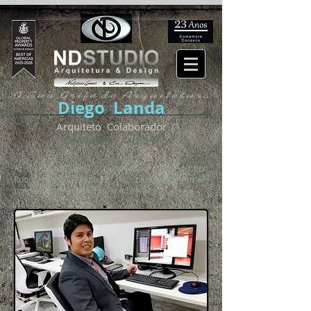
Diego Landa
Arquiteto Colaborador
Co-Worker Archtect
At the ND STUDIO´s Upper Floor of Production
Room, Diego displays his persuasive smile,
preparing to receive his next Briefing.