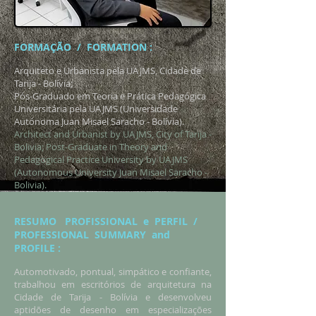
FORMAÇÃO / FORMATION :
Arquiteto e Urbanista pela UAJMS, Cidade de
Tarija - Bolívia;
Pós-Graduado em Teoria e Prática Pedagógica
Universitária pela UAJMS (Universidade
Autónoma Juan Misael Saracho - Bolívia).
Architect and Urbanist by UAJMS, City of Tarija -
Bolivia; Post-Graduate in Theory and
Pedagogical Practice University by UAJMS
(Autonomous University Juan Misael Saracho -
Bolivia).
RESUMO PROFISSIONAL e PERFIL /
PROFESSIONAL SUMMARY and
PROFILE :
Automotivado, pontual, simpático e confiante,
trabalhou em escritórios de arquitetura na
Cidade de Tarija - Bolívia e desenvolveu
aptidões de desenho em especializações