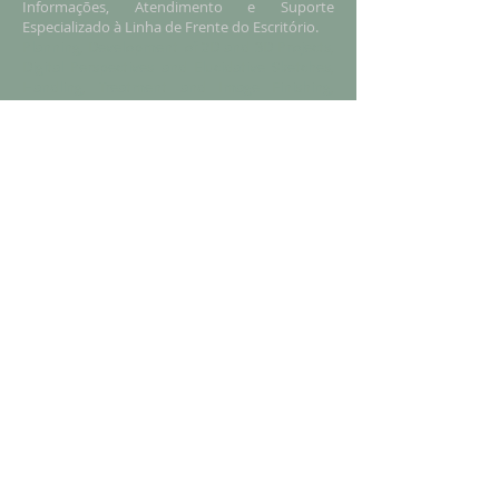
Informações, Atendimento e Suporte
Especializado à Linha de Frente do Escritório.
Planning, Development of 2D and 3D Projects,
Digital Perspectives and Elucidative Sketches,
Handling, Treatment and Image Finishing,
VideoFolios Creation, Technical Quality
Maintenance, Technical Data Compatibility in
Projects, Technical Survey of Information,
Service and Support Specialized to the Front
Line of the Office.
IDIOMAS / LANGUAGES :
Espanhol (fluente), Português (fluente), Inglês
(fluente) e francês (básico).
Spanish (Fluently), Portuguese (Fluently),
English (Fluently) and French (Basic).
Retornar / Turn Back
Contato - Contact