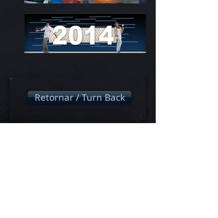
Retornar / Turn Back
Contato - Contact
ND STUDIO Arquitetura & Design
Tel:
55.81.3090.6591
- ND STUDIO Office
55.81.9.8796.5031
- Nadjânia Gomes
55.81.9.8796.5032
- Eric Dayan
nd.gestao@gmail.com.br