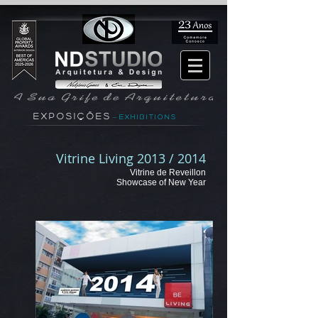
E X P O S I Ç Õ E S
e x h i b i t i o n s
-
Vitrine Living 2
013 / 2014
Vitrine de Reveillon
Showcase of New Year