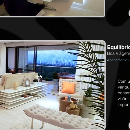
Equilíbri
Boa Viagem 
Apartamento -
Com um
vangu
conte
visão 
import