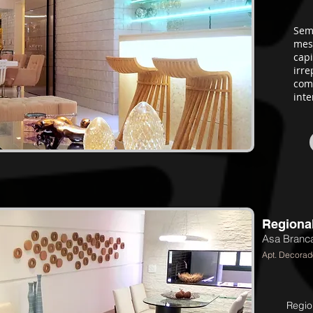
Sem
mesc
capi
irr
com
inte
Regiona
Asa Branca
Apt. Decorad
Regio