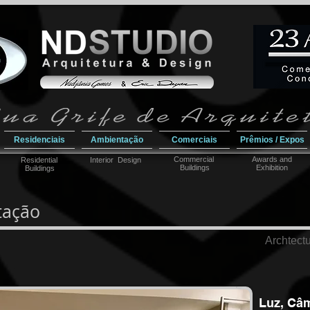
Residenciais
Ambientação
Comerciais
Prêmios / Expos
Commercial
Awar
ds and
Residential
Interior Design
Buildings
Exhibition
Buildings
tação
Archtectu
Luz, Câm