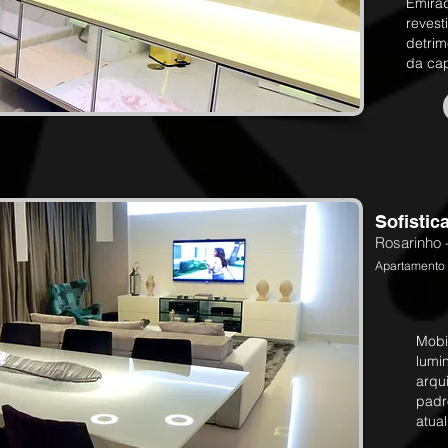
Emirad
revest
detrim
da ca
Sofisti
Rosarinho -
Apartamento 
Mobi
lumi
arqui
padr
atua