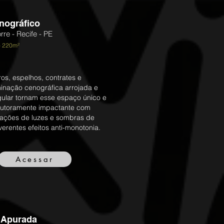
nográfico
rre - Recife - PE
- 220m²
ros, espelhos, contrates e
minação cenográfica arrojada e
gular tornam esse espaço único e
utoramente impactante com
iações de luzes e sombras de
everentes efeitos anti-monotonia.
Acessar
a Apurada