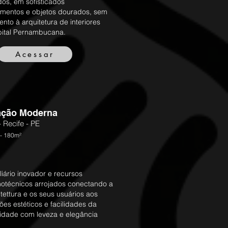
os, em sofisticados
imentos e objetos dourados, sem
ento à arquitetura de interiores
pital Pernambucana.
Acessar
cação Moderna
 Recife - PE
- 180m²
liário inovador e recursos
notécnicos arrojados conectando a
tettura e os seus usuários aos
ões estéticos e facilidades da
lidade com leveza e elegância