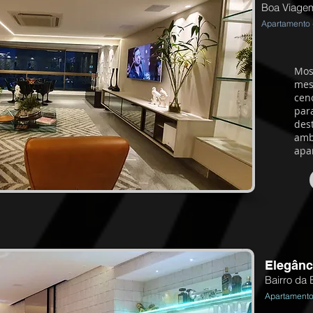
Boa Viagem
Apartamento 
Mos
mes
cen
par
dest
amb
apa
Elegânc
Bairro da 
Apartamento