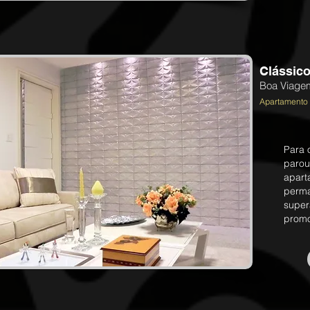
Clássico
Boa Viagem
Apartamento 
Para 
parou
apart
perma
super
promo