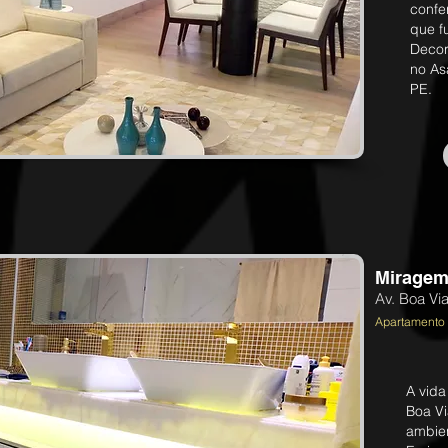
confe
que f
Decor
no As
PE.
Miragem
Av. Boa Vi
Apartamento
A vida
Boa V
ambien