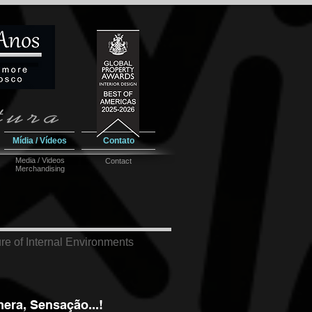
Mídia / Vídeos
Contato
Media / Videos
Contact
Merchandising
re of Internal Environments
era, Sensação...!