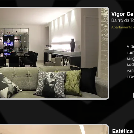
Vigor Ce
Bairro da To
Apartamento 
Vid
ilu
sin
sed
var
irr
Estétic