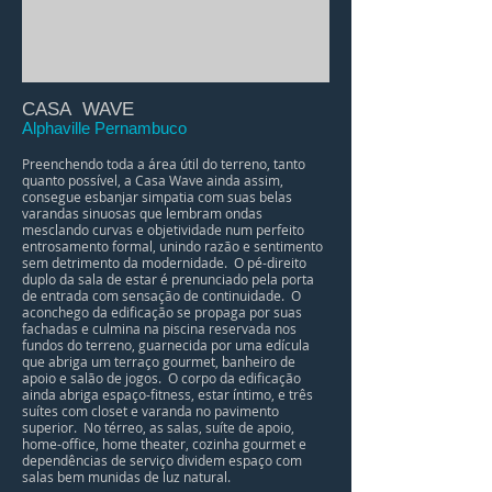
CASA WAVE
Alphaville Pernambuco
Preenchendo toda a área útil do terreno, tanto
quanto possível, a Casa Wave ainda assim,
consegue esbanjar simpatia com suas belas
varandas sinuosas que lembram ondas
mesclando curvas e objetividade num perfeito
entrosamento formal, unindo razão e sentimento
sem detrimento da modernidade. O pé-direito
duplo da sala de estar é prenunciado pela porta
de entrada com sensação de continuidade. O
aconchego da edificação se propaga por suas
fachadas e culmina na piscina reservada nos
fundos do terreno, guarnecida por uma edícula
que abriga um terraço gourmet, banheiro de
apoio e salão de jogos. O corpo da edificação
ainda abriga espaço-fitness, estar íntimo, e três
suítes com closet e varanda no pavimento
superior. No térreo, as salas, suíte de apoio,
home-office, home theater, cozinha gourmet e
dependências de serviço dividem espaço com
salas bem munidas de luz natural.