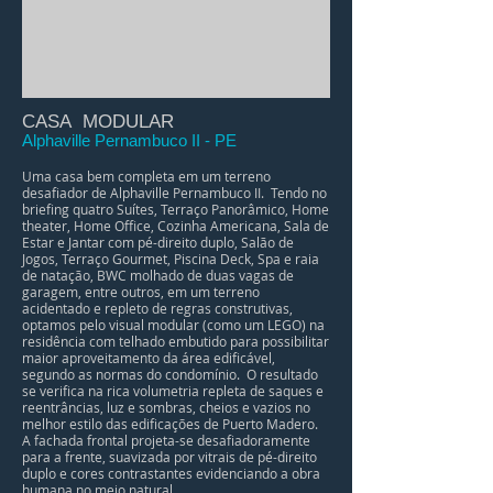
CASA MODULAR
Alphaville Pernambuco II - PE
Uma casa bem completa em um terreno
desafiador de Alphaville Pernambuco II. Tendo no
briefing quatro Suítes, Terraço Panorâmico, Home
theater, Home Office, Cozinha Americana, Sala de
Estar e Jantar com pé-direito duplo, Salão de
Jogos, Terraço Gourmet, Piscina Deck, Spa e raia
de natação, BWC molhado de duas vagas de
garagem, entre outros, em um terreno
acidentado e repleto de regras construtivas,
optamos pelo visual modular (como um LEGO) na
residência com telhado embutido para possibilitar
maior aproveitamento da área edificável,
segundo as normas do condomínio. O resultado
se verifica na rica volumetria repleta de saques e
reentrâncias, luz e sombras, cheios e vazios no
melhor estilo das edificações de Puerto Madero.
A fachada frontal projeta-se desafiadoramente
para a frente, suavizada por vitrais de pé-direito
duplo e cores contrastantes evidenciando a obra
humana no meio natural.