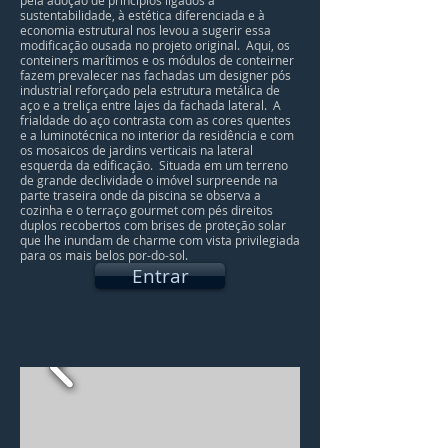
pela adoção de princípios ligados à
sustentabilidade, à estética diferenciada e à
economia estrutural nos levou a sugerir essa
modificação ousada no projeto original. Aqui, os
conteiners marítimos e os módulos de conteirner
fazem prevalecer nas fachadas um designer pós
industrial reforçado pela estrutura metálica de
aço e a treliça entre lajes da fachada lateral. A
frialdade do aço contrasta com as cores quentes
e a luminotécnica no interior da residência e com
os mosaicos de jardins verticais na lateral
esquerda da edificação. Situada em um terreno
de grande declividade o imóvel surpreende na
parte traseira onde da piscina se observa a
cozinha e o terraço gourmet com pés direitos
duplos recobertos com brises de proteção solar
que lhe inundam de charme com vista privilegiada
para os mais belos por-do-sol.
Entrar