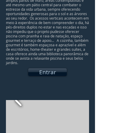
amplos panos de vidro, áreas contemplativas e
até mesmo um pátio central para combater o
estresse da vida urbana, sempre oferecendo
oportunidades generosas para o sol e as árvores
ao seu redor. Os acessos verticais acontecem em
meio à experiência de bem compreender o dia, há
pés-direitos duplos no estar e nas escadas e isso
não impediu que o projeto pudesse oferecer
piscina com prainha e raia de natação, espaço
gourmet e terraço de apoio... A cozinha, também
gourmet é também espaçosa e aprazível e além
de escritórios, home-theater e grandes suítes, a
casa oferece ainda uma biblioteca panorâmica de
onde se avista a relaxante piscina e seus belos
jardins.
Entrar