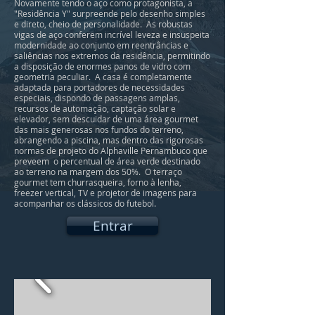
Novamente tendo o aço como protagonista, a
"Residência Y" surpreende pelo desenho simples
e direto, cheio de personalidade. As robustas
vigas de aço conferem incrível leveza e insuspeita
modernidade ao conjunto em reentrâncias e
saliências nos extremos da residência, permitindo
a disposição de enormes panos de vidro com
geometria peculiar. A casa é completamente
adaptada para portadores de necessidades
especiais, dispondo de passagens amplas,
recursos de automação, captação solar e
elevador, sem descuidar de uma área gourmet
das mais generosas nos fundos do terreno,
abrangendo a piscina, mas dentro das rigorosas
normas de projeto do Alphaville Pernambuco que
preveem o percentual de área verde destinado
ao terreno na margem dos 50%. O terraço
gourmet tem churrasqueira, forno à lenha,
freezer vertical, TV e projetor de imagens para
acompanhar os clássicos do futebol.
Entrar