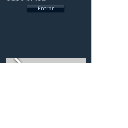
Entrar
CASA DO PENHASCO
Alphaville - Pernambuco