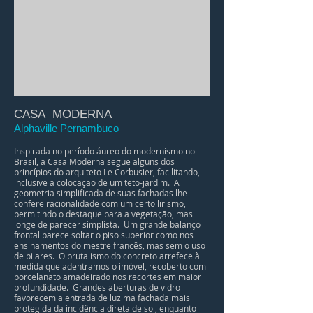
CASA MODERNA
Alphaville Pernambuco
Inspirada no período áureo do modernismo no
Brasil, a Casa Moderna segue alguns dos
princípios do arquiteto Le Corbusier, facilitando,
inclusive a colocação de um teto-jardim. A
geometria simplificada de suas fachadas lhe
confere racionalidade com um certo lirismo,
permitindo o destaque para a vegetação, mas
longe de parecer simplista. Um grande balanço
frontal parece soltar o piso superior como nos
ensinamentos do mestre francês, mas sem o uso
de pilares. O brutalismo do concreto arrefece à
medida que adentramos o imóvel, recoberto com
porcelanato amadeirado nos recortes em maior
profundidade. Grandes aberturas de vidro
favorecem a entrada de luz ma fachada mais
protegida da incidência direta de sol, enquanto