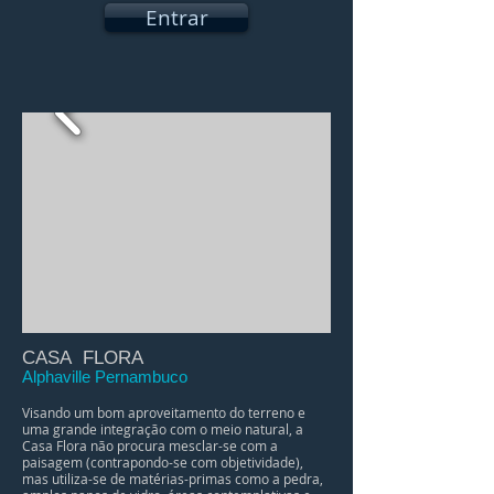
Entrar
CASA FLORA
Alphaville Pernambuco
Visando um bom aproveitamento do terreno e
uma grande integração com o meio natural, a
Casa Flora não procura mesclar-se com a
paisagem (contrapondo-se com objetividade),
mas utiliza-se de matérias-primas como a pedra,