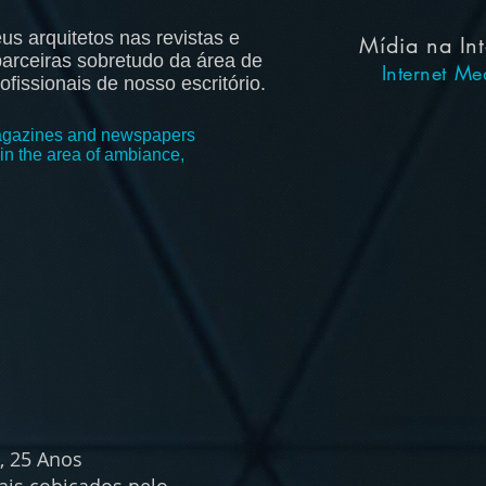
s arquitetos nas revistas e
Mídia na Int
parceiras sobretudo da área de
Internet Me
issionais de nosso escritório.
 magazines and newspapers
n the area of ​​ambiance,
 25 Anos