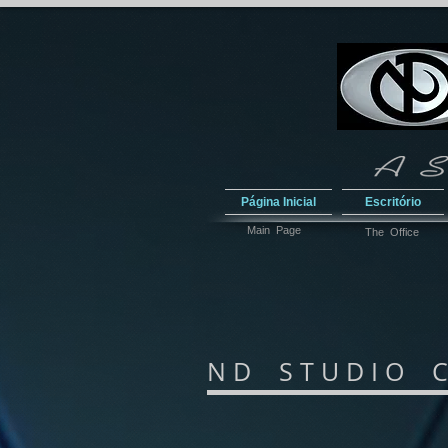
Página Inicial
Escritório
Main Page
The Office
N D S T U D I O C L