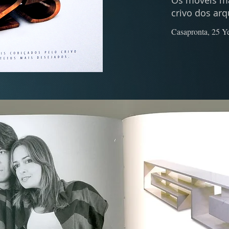
Os móveis ma
crivo dos ar
Casapronta, 25 Ye