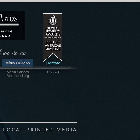
Mídia / Vídeos
Contato
Media / Videos
Contact
Merchandising
N L O C A L P R I N T E D M E D I A