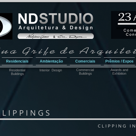
Residenciais
Ambientação
Comerciais
Prêmios / Expos
Commercial
Awar
ds and
Residential
Interior Design
Buildings
Exhibition
Buildings
 I P P I N G S
C L I P P I N G I 