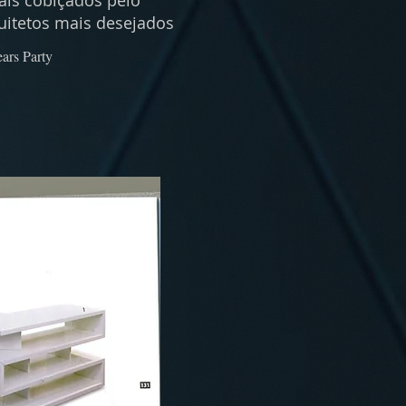
is cobiçados pelo
quitetos mais desejados
ars Party