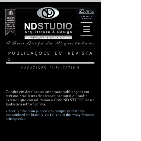
P U B L I C A Ç Õ E S E M R E V I S T A
S
M A G A Z I N E S P U B L I C A T I O N
S
Confira em detalhes as principais publicações em
revistas brasileiras de alcance nacional ou mídia
exterior que consolidaram a Grife ND STUDIO
nessa
fantástica retrospectiva.
Check out the main publications companies that have
consolidated the brand ND STUDIO in this really fantastic
retrospective.