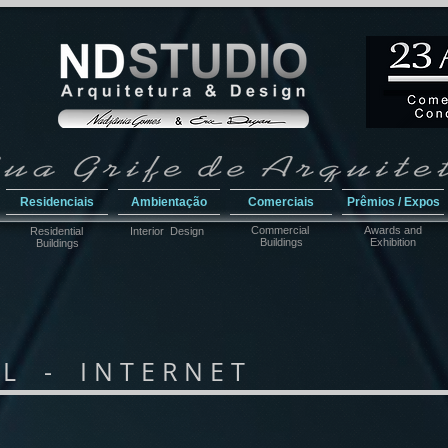
Residenciais
Ambientação
Comerciais
Prêmios / Expos
Commercial
Awar
ds and
Residential
Interior Design
Buildings
Exhibition
Buildings
 L - I N T E R N E T