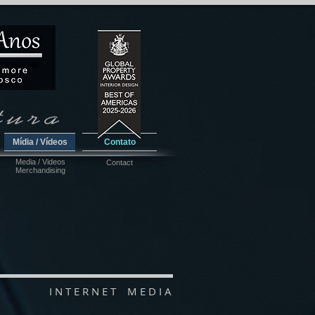
Mídia / Vídeos
Contato
Media / Videos
Contact
Merchandising
I N T E R N E T M E D I A