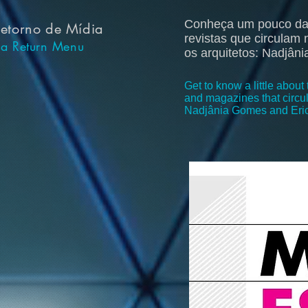
Conheça um pouco da 
etorno de Mídia
revistas que circulam
a Return Menu
os arquitetos: Nadjân
Get to know a little abo
and magazines that circul
Nadjânia Gomes and Eric 