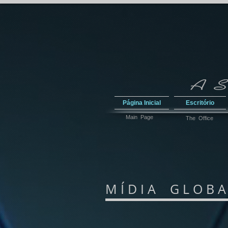
Página Inicial
Escritório
Main Page
The Office
M Í D I A G L O B A