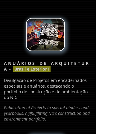
A N U Á R I O S D E A R Q U I T E T U R
A -
Brasil e Exterior !
Divulgação de Projetos em encadernados
especiais e anuários, destacando o
portfólio de construção e de ambientação
do ND.
Publication of Projects in special binders and
yearbooks, highlighting ND's construction and
environment portfolio.