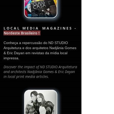
L O C A L M E D I A M A G A Z I N E S -
Nordeste Brasileiro !
Conheça a repercussão do ND STUDIO
Arquitetura e dos arquitetos Nadjânia Gomes
& Eric Dayan em revistas da mídia local
impressa.
Discover the impact of ND STUDIO Arquitetura
and architects Nadjânia Gomes & Eric Dayan
in local print media articles.