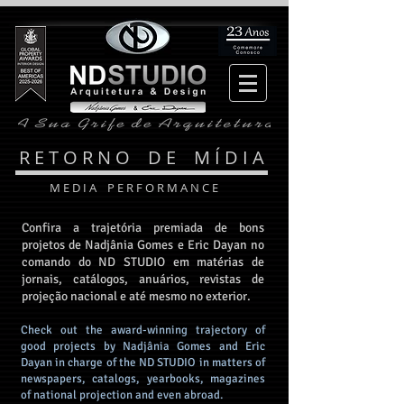
R E T O R N O D E M Í D I A
M E D I A P E R F O R M A N C E
Confira a trajetória premiada de bons
projetos de Nadjânia Gomes e Eric Dayan no
comando do ND STUDIO em matérias de
jornais, catálogos, anuários, revistas de
projeção nacional e até mesmo no exterior.
Check out the award-winning trajectory of
good projects by Nadjânia Gomes and Eric
Dayan in charge of the ND STUDIO in matters of
newspapers, catalogs, yearbooks, magazines
of national projection and even abroad.