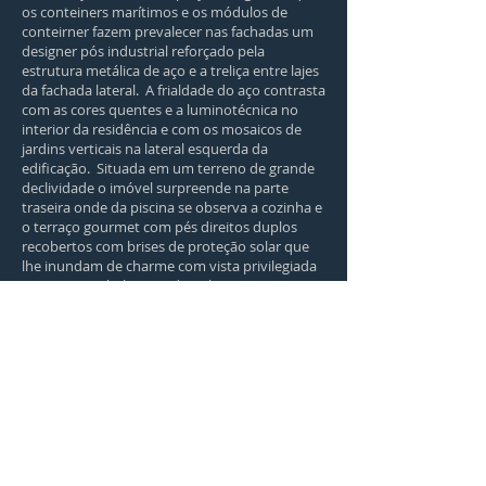
os conteiners marítimos e os módulos de
conteirner fazem prevalecer nas fachadas um
designer pós industrial reforçado pela
estrutura metálica de aço e a treliça entre lajes
da fachada lateral. A frialdade do aço contrasta
com as cores quentes e a luminotécnica no
interior da residência e com os mosaicos de
jardins verticais na lateral esquerda da
edificação. Situada em um terreno de grande
declividade o imóvel surpreende na parte
traseira onde da piscina se observa a cozinha e
o terraço gourmet com pés direitos duplos
recobertos com brises de proteção solar que
lhe inundam de charme com vista privilegiada
para os mais belos por-do-sol.
A daring variation of the Hill House motivated
by the adoption of principles related to
sustainability, differentiated aesthetics and
structural economics led us to suggest this
daring modification in the original project.
Here, marine containers and container
modules prevail on the façades of a post
industrial designer reinforced by the steel
structure and the latticework between lateral