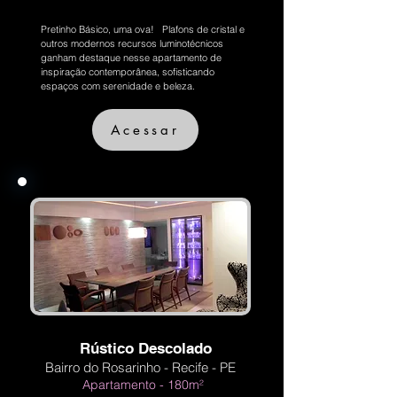
Pretinho Básico, uma ova! Plafons de cristal e
outros modernos recursos luminotécnicos
ganham destaque nesse apartamento de
inspiração contemporânea, sofisticando
espaços com serenidade e beleza.
Acessar
Rústico Descolado
Bairro do Rosarinho - Recife - PE
Apartamento - 180m²