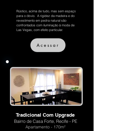
Rústico, acima de tudo, mas sem espaço
para o óbvio. A rigidez da madeira e do
revestimento em pedra natural são
confrontados com iluminação à moda de
Las Vegas, com efeito particular.
Acessar
Tradicional Com Upgrade
Bairro de Casa Forte, Recife - PE
Apartamento - 170m²