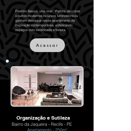
Pretinho Básico, uma ova! Plafons de cristal
e outros modernos recursos luminotécnicos
ganham destaque nesse apartamento de
inspiração contemporânea, sofisticando
espaços com serenidade e beleza.
Acessar
Organização e Sutileza
Bairro da Jaqueira - Recife - PE
Apartamento - 250m²