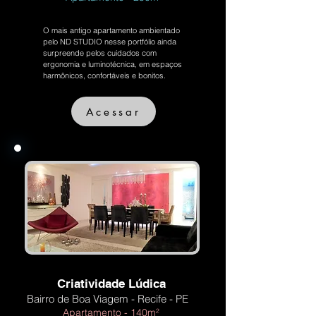
O mais antigo apartamento ambientado
pelo ND STUDIO nesse portfólio ainda
surpreende pelos cuidados com
ergonomia e luminotécnica, em espaços
harmônicos, confortáveis e bonitos.
Acessar
Criatividade Lúdica
Bairro de Boa Viagem - Recife - PE
Apartamento - 140m²