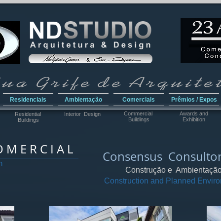
Residenciais
Ambientação
Comerciais
Prêmios / Expos
Commercial
Awar
ds and
Residential
Interior Design
Buildings
Exhibition
Buildings
 M E R C I A L
Consensus Consultor
m
Construção e Ambientação
Construction and Planned Envir