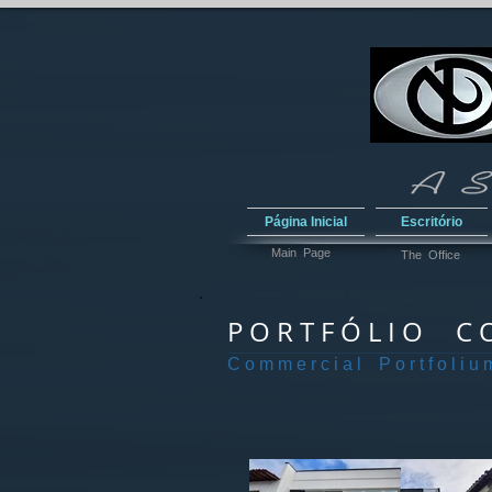
Página Inicial
Escritório
Main Page
The Office
P O R T F Ó L I O C O
C o m m e r c i a l P o r t f o l i u 