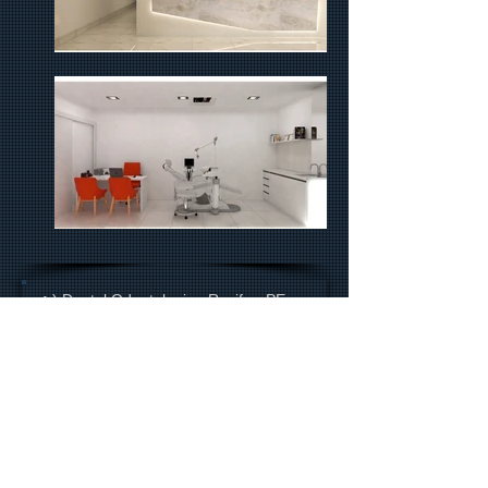
:
) Dental Odontologia, Recife - PE
Retornar
:
) Dental Odontologia, Recife - PE
Turn Back