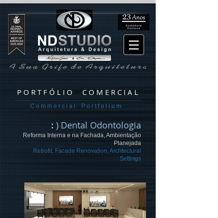
P O R T F Ó L I O C O M E R C I A L
C o m m e r c i a l P o r t f o l i u m
:
) Dental Odontologia
Reforma Interna e na Fachada, Ambientação
Planejada
Retrofit, Facade Renovation, Archtectural
Settings