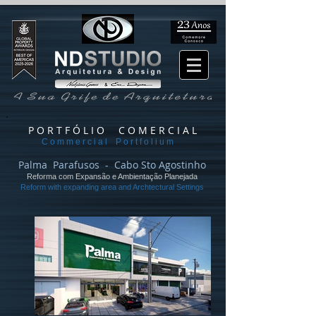
P O R T F Ó L I O C O M E R C I A L
C o m m e r c i a l P o r t f o l i u m
Palma Parafusos - Cabo Sto Agostinho
Reforma com Expansão e Ambientação Planejada
Reform with expanding area and Archtectural Settings