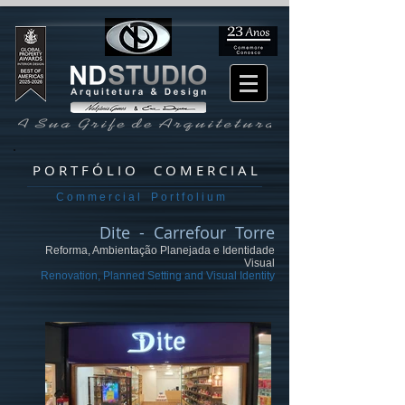
P O R T F Ó L I O C O M E R C I A L
C o m m e r c i a l P o r t f o l i u m
Dite - Carrefour Torre
Reforma, Ambientação Planejada e Identidade
Visual
Renovation, Planned Setting and Visual Identity