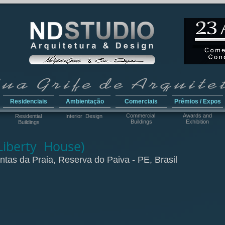
Residenciais
Ambientação
Comerciais
Prêmios / Expos
Commercial
Awar
ds and
Residential
Interior Design
Buildings
Exhibition
Buildings
Liberty House)
tas da Praia, Reserva do Paiva - PE, Brasil