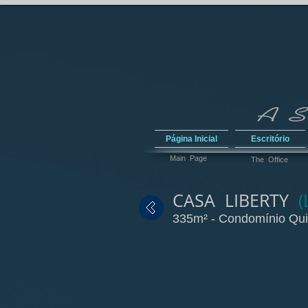
Página Inicial
Escritório
Main Page
The Office
CASA LIBERTY
(
335m² - Condomínio Quin