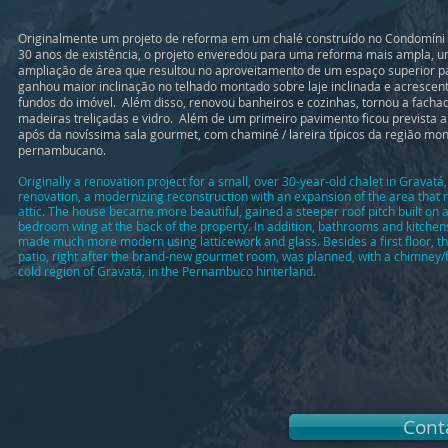
Originalmente um projeto de reforma em um chalé construído no Condomíni
30 anos de existência, o projeto enveredou para uma reforma mais ampla,
ampliação de área que resultou no aproveitamento de um espaço superior pa
ganhou maior inclinação no telhado montado sobre laje inclinada e acrescent
fundos do imóvel. Além disso, renovou banheiros e cozinhas, tornou a fach
madeiras treliçadas e vidro. Além de um primeiro pavimento ficou prevista a
após da novíssima sala gourmet, com chaminé / lareira típicos da região mon
pernambucano.
Originally a renovation project for a small, over 30-year-old chalet in Gravatá
renovation, a modernizing reconstruction with an expansion of the area that r
attic. The house became more beautiful, gained a steeper roof pitch built on a 
bedroom wing at the back of the property. In addition, bathrooms and kitche
made much more modern using latticework and glass. Besides a first floor, th
patio, right after the brand-new gourmet room, was planned, with a chimney/f
cold region of Gravatá, in the Pernambuco hinterland.
Cont