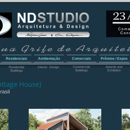
Residenciais
Ambientação
Comerciais
Prêmios / Expos
Commercial
Awar
ds and
Residential
Interior Design
Buildings
Exhibition
Buildings
ttage House)
rasil