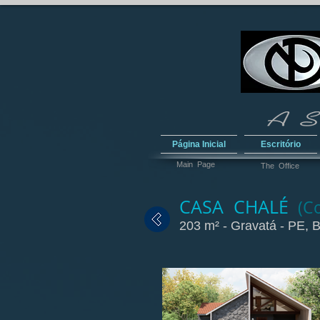
Página Inicial
Escritório
Main Page
The Office
CASA CHALÉ
(Co
203 m² - Gravatá - PE, B