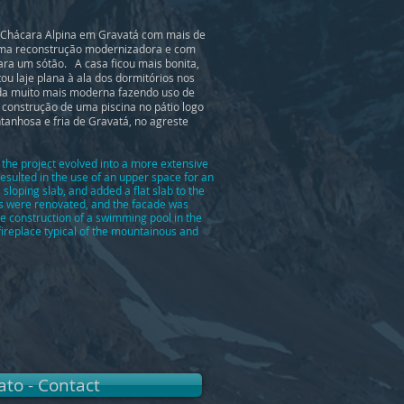
 Chácara Alpina em Gravatá com mais de
 uma reconstrução modernizadora e com
ra um sótão. A casa ficou mais bonita,
ou laje plana à ala dos dormitórios nos
ada muito mais moderna fazendo uso de
 construção de uma piscina no pátio logo
tanhosa e fria de Gravatá, no agreste
, the project evolved into a more extensive
esulted in the use of an upper space for an
sloping slab, and added a flat slab to the
ns were renovated, and the facade was
e construction of a swimming pool in the
ireplace typical of the mountainous and
ato - Contact