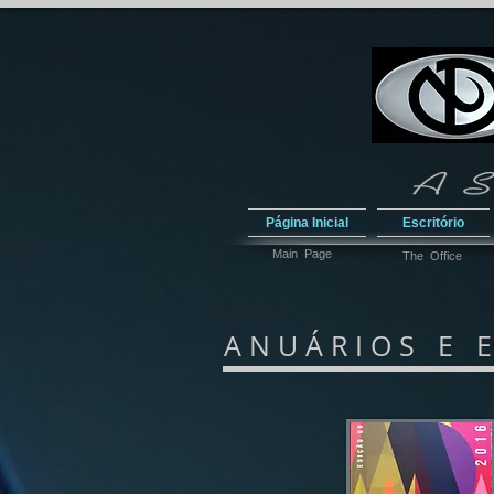
Página Inicial
Escritório
Main Page
The Office
A N U Á R I O S E E 