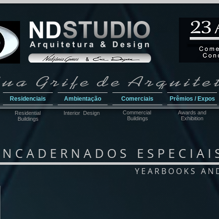
Residenciais
Ambientação
Comerciais
Prêmios / Expos
Commercial
Awar
ds and
Residential
Interior Design
Buildings
Exhibition
Buildings
N C A D E R N A D O S E S P E C I A I 
Y E A R B O O K S A N D