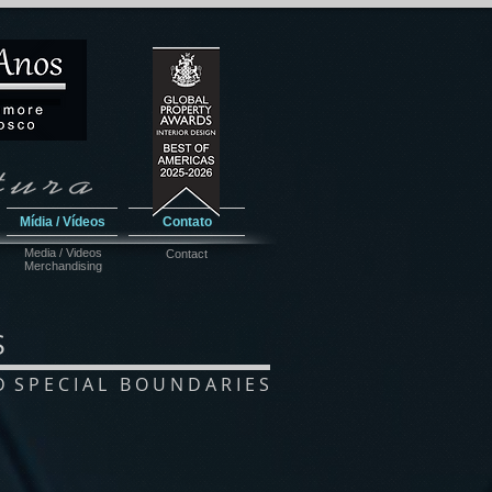
Mídia / Vídeos
Contato
Media / Videos
Contact
Merchandising
S
 S P E C I A L B O U N D A R I E S