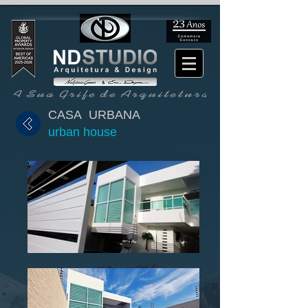
CASA URBANA
urban house