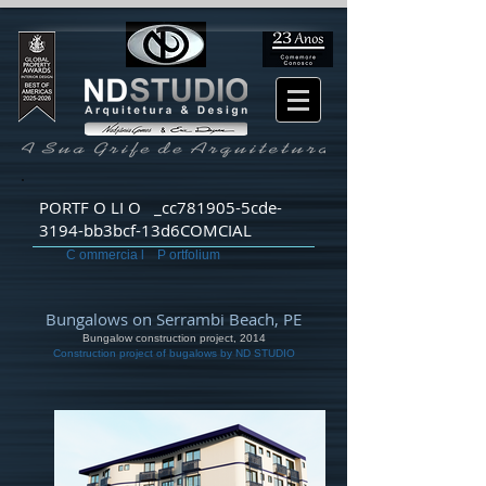
PORTF O LI O _cc781905-5cde-
3194-bb3bcf-13d6COMCIAL
C ommercia l P ortfolium
Bungalows on Serrambi Beach, PE
Bungalow construction project, 2014
Construction project of bugalows by ND STUDIO