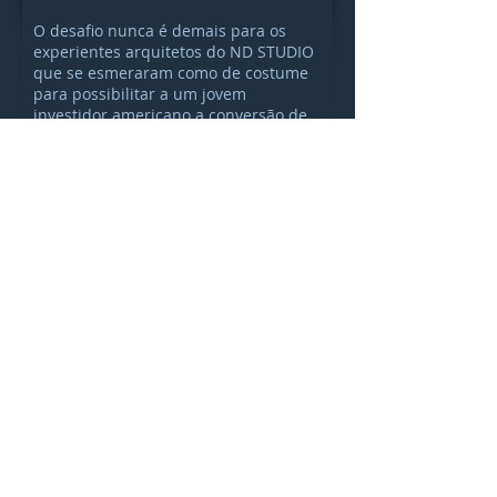
O desafio nunca é demais para os
experientes arquitetos do ND STUDIO
que se esmeraram como de costume
para possibilitar a um jovem
investidor americano a conversão de
uma pousada tradicional da praia
internacional de Porto de Galinhas em
um condomínio com flats individuais e
estrutura de Hotel, Além de
remodelar as fachadas e linhas gerais
do imóvel preservando características
sentimentais a reforma com expansão
de área da edificação original lhe
agregou um novo pavimento e maior
comprimento com a fusão do corpo
principal a um novo edifício, passando
a abrigar 50 suítes!
Turn back